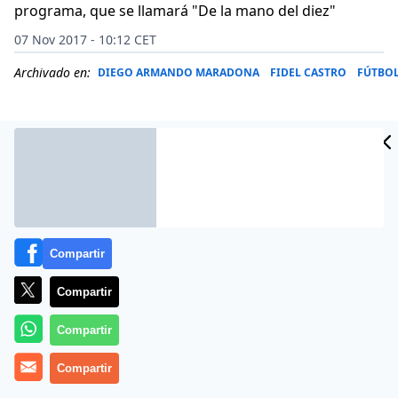
programa, que se llamará "De la mano del diez"
07 Nov 2017 - 10:12 CET
Archivado en:
DIEGO ARMANDO MARADONA
FIDEL CASTRO
FÚTBO
Compartir
Compartir
Compartir
Diego Armando Maradona tendrá su programa de
Compartir
televisión durante el Mundial de Rusia 2018. El ciclo se
llamará «De la mano del diez» y será transmitido por