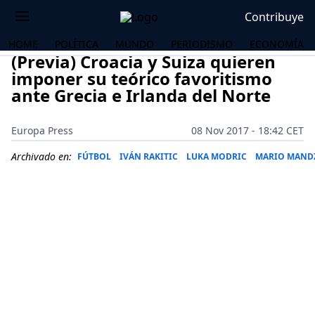
Contribuye
HOME
POLÍTICA
MUNDO
PERIODISMO
ECONOMÍA
(Previa) Croacia y Suiza quieren
imponer su teórico favoritismo
ante Grecia e Irlanda del Norte
Europa Press
08 Nov 2017 - 18:42 CET
Archivado en:
FÚTBOL
IVÁN RAKITIC
LUKA MODRIC
MARIO MAND
OS