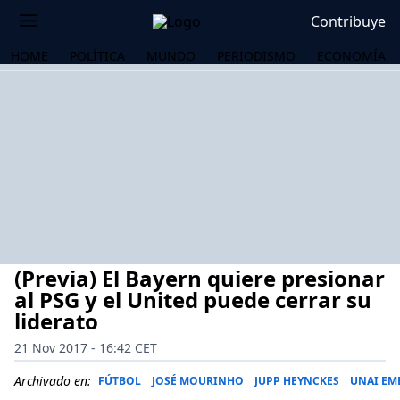
Contribuye
HOME
POLÍTICA
MUNDO
PERIODISMO
ECONOMÍA
(Previa) El Bayern quiere presionar
al PSG y el United puede cerrar su
liderato
21 Nov 2017 - 16:42 CET
OS
Archivado en:
FÚTBOL
JOSÉ MOURINHO
JUPP HEYNCKES
UNAI EM