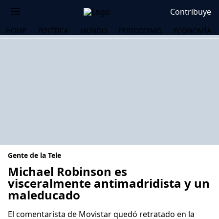
Contribuye
HOME
POLÍTICA
MUNDO
PERIODISMO
ECONOMÍA
Gente de la Tele
Michael Robinson es
visceralmente antimadridista y un
maleducado
OS
El comentarista de Movistar quedó retratado en la