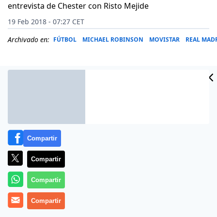
entrevista de Chester con Risto Mejide
19 Feb 2018 - 07:27 CET
Archivado en:
FÚTBOL
MICHAEL ROBINSON
MOVISTAR
REAL MADR
Compartir
Compartir
Compartir
Más información
Compartir