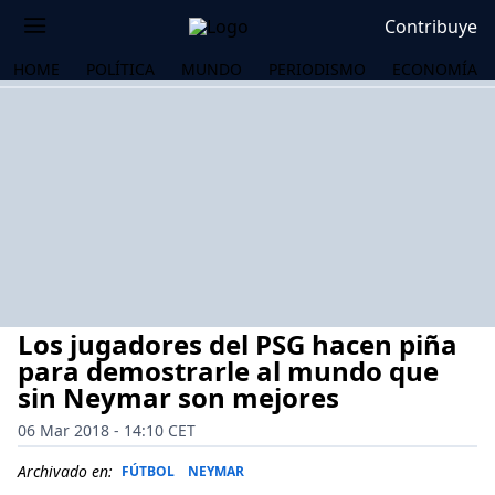
Contribuye
HOME
POLÍTICA
MUNDO
PERIODISMO
ECONOMÍA
Los jugadores del PSG hacen piña
para demostrarle al mundo que
sin Neymar son mejores
06 Mar 2018 - 14:10 CET
OS
Archivado en:
FÚTBOL
NEYMAR