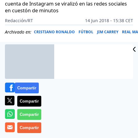
cuenta de Instagram se viralizó en las redes sociales
en cuestón de minutos
Redacción/RT
14 Jun 2018 - 15:38 CET
Archivado en:
CRISTIANO RONALDO
FÚTBOL
JIM CARREY
REAL MA
Compartir
Compartir
Compartir
Compartir
El humor desempeña una función
catártica
semejante
a la de las
lágrimas
, según
wp
, pero diferente en