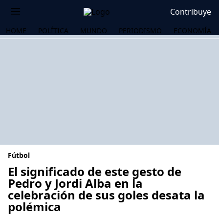
Contribuye
HOME
POLÍTICA
MUNDO
PERIODISMO
ECONOMÍA
Fútbol
El significado de este gesto de
Pedro y Jordi Alba en la
celebración de sus goles desata la
OS
polémica