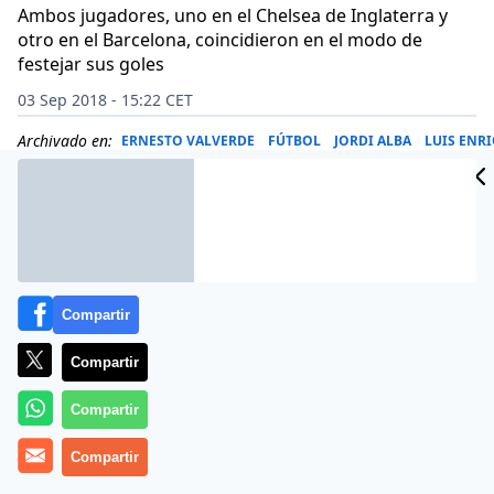
Ambos jugadores, uno en el Chelsea de Inglaterra y
otro en el Barcelona, coincidieron en el modo de
festejar sus goles
03 Sep 2018 - 15:22 CET
Archivado en:
ERNESTO VALVERDE
FÚTBOL
JORDI ALBA
LUIS ENR
Compartir
Compartir
Compartir
Compartir
Dos consagrados de la Selección de España,
Pedro y