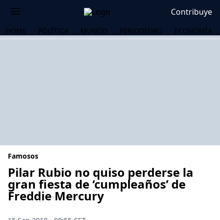
Contribuye
HOME
POLÍTICA
MUNDO
PERIODISMO
ECONOMÍA
Famosos
Pilar Rubio no quiso perderse la
gran fiesta de ‘cumpleaños’ de
Freddie Mercury
OS