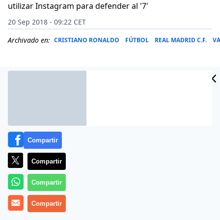
utilizar Instagram para defender al '7'
20 Sep 2018 - 09:22 CET
Archivado en:
CRISTIANO RONALDO
FÚTBOL
REAL MADRID C.F.
VA
Compartir
Compartir
Compartir
La primera jornada va a traer cola. En los minutos
Compartir
finales de la primera parte Cristiano Ronaldo ha sido
expulsado en su duelo frente al Valencia por una