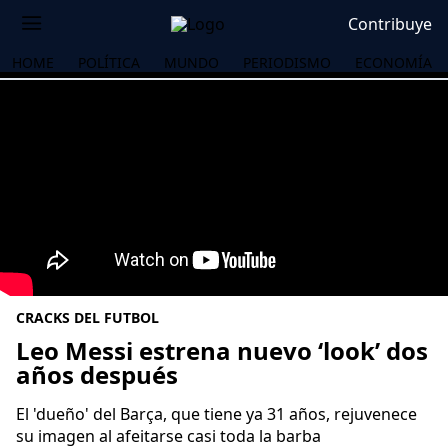
Contribuye
HOME
POLÍTICA
MUNDO
PERIODISMO
ECONOMÍA
CRACKS DEL FUTBOL
Leo Messi estrena nuevo ‘look’ dos
años después
OS
El 'dueño' del Barça, que tiene ya 31 años, rejuvenece
su imagen al afeitarse casi toda la barba