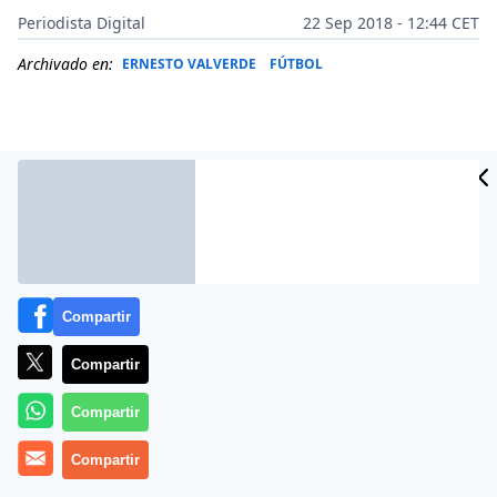
Periodista Digital
22 Sep 2018 - 12:44 CET
Archivado en:
ERNESTO VALVERDE
FÚTBOL
Compartir
Compartir
No parece tan obsesionado con su aspecto como
Compartir
Critiano Ronaldo y bastantes otros, pero resulta
Compartir
evidente que le preocupa. Y lo cuida Leo Messi.