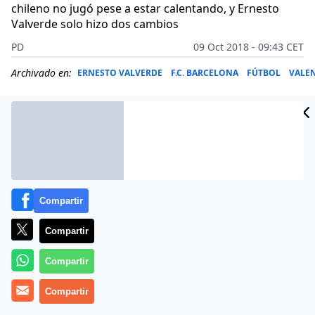
chileno no jugó pese a estar calentando, y Ernesto
Valverde solo hizo dos cambios
PD
09 Oct 2018 - 09:43 CET
Archivado en:
ERNESTO VALVERDE
F.C. BARCELONA
FÚTBOL
VALEN
Compartir
Compartir
Compartir
Compartir
El futbolista chileno del
F.C. Barcelona, Arturo Vidal
,
continúa publicando enigmáticos mensajes en las