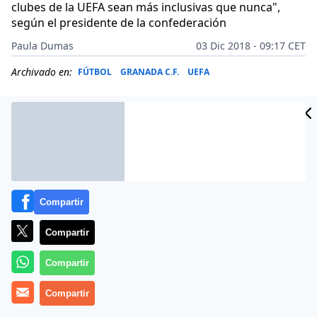
clubes de la UEFA sean más inclusivas que nunca",
según el presidente de la confederación
Paula Dumas
03 Dic 2018 - 09:17 CET
Archivado en:
FÚTBOL
GRANADA C.F.
UEFA
Compartir
Compartir
Compartir
Compartir
El Comité Ejecutivo de la UEFA ha aprobado este
domingo en una reunión en Dublín (Irlanda) la