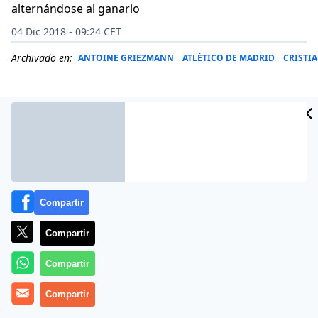
alternándose al ganarlo
04 Dic 2018 - 09:24 CET
Archivado en:
ANTOINE GRIEZMANN
ATLÉTICO DE MADRID
CRISTI
Compartir
Compartir
Compartir
El croata del Real Madrid Luka Modric fue quien puso
Compartir
fin a diez años de hegemonía del argentino Lionel
Messi y del portugués Cristiano Ronaldo sobre el