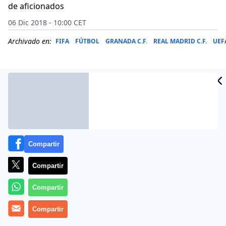
de aficionados
06 Dic 2018 - 10:00 CET
Archivado en:
FIFA
FÚTBOL
GRANADA C.F.
REAL MADRID C.F.
UEF
Compartir
Compartir
Compartir
Los jugadores del Boca Juniors han llegado la tarde
Compartir
de este miércoles a Madrid para disputar la final de
la Copa Conmebol Libertadores de América frente al