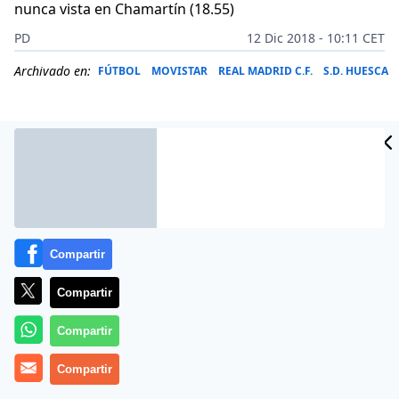
nunca vista en Chamartín (18.55)
PD
12 Dic 2018 - 10:11 CET
Archivado en:
FÚTBOL
MOVISTAR
REAL MADRID C.F.
S.D. HUESCA
Compartir
Compartir
Compartir
Se respira cierta ilusión entre los aficionados,
El Real
Compartir
Madrid-CSKA que se juega hoy en el Bernabéu no
tiene la incógnita de la clasificación, ya que el