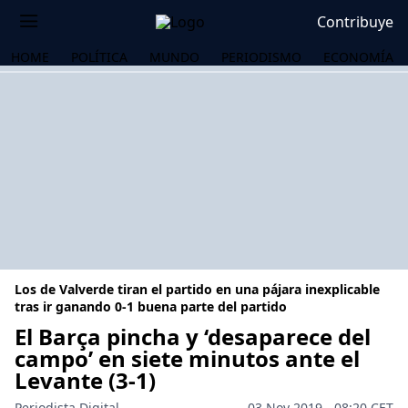
Contribuye
HOME
POLÍTICA
MUNDO
PERIODISMO
ECONOMÍA
Los de Valverde tiran el partido en una pájara inexplicable
tras ir ganando 0-1 buena parte del partido
El Barça pincha y ‘desaparece del
campo’ en siete minutos ante el
OS
Levante (3-1)
Periodista Digital
03 Nov 2019 - 08:20 CET