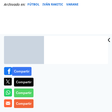
Archivado en:
FÚTBOL
IVÁN RAKITIC
VARANE
Compartir
Compartir
Más información
Compartir
Compartir