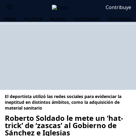
Contribuye
HOME
POLÍTICA
MUNDO
PERIODISMO
ECONOMÍA
El deportista utilizó las redes sociales para evidenciar la
ineptitud en distintos ámbitos, como la adquisición de
material sanitario
Roberto Soldado le mete un ‘hat-
OS
trick’ de ‘zascas’ al Gobierno de
Sánchez e Iglesias