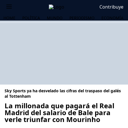
Contribuye
HOME
POLÍTICA
MUNDO
PERIODISMO
ECONOMÍA
Sky Sports ya ha desvelado las cifras del traspaso del galés
al Tottenham
La millonada que pagará el Real
Madrid del salario de Bale para
OS
verle triunfar con Mourinho