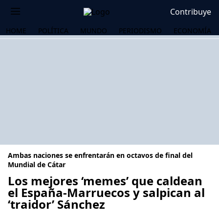
Contribuye
HOME
POLÍTICA
MUNDO
PERIODISMO
ECONOMÍA
Ambas naciones se enfrentarán en octavos de final del
Mundial de Cátar
Los mejores ‘memes’ que caldean
el España-Marruecos y salpican al
OS
‘traidor’ Sánchez