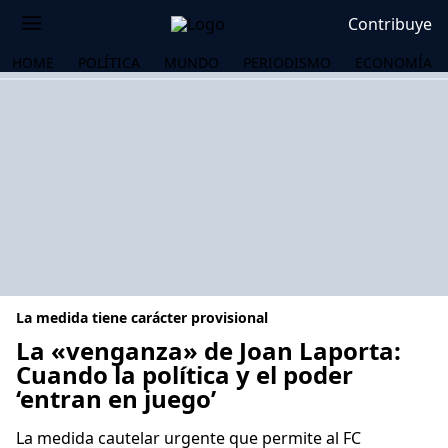
Contribuye
HOME
POLÍTICA
MUNDO
PERIODISMO
ECONOMÍA
La medida tiene carácter provisional
La «venganza» de Joan Laporta:
Cuando la política y el poder
‘entran en juego’
OS
La medida cautelar urgente que permite al FC