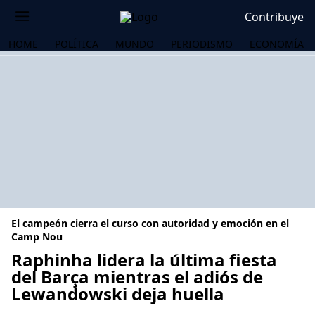
Contribuye
HOME
POLÍTICA
MUNDO
PERIODISMO
ECONOMÍA
El campeón cierra el curso con autoridad y emoción en el
Camp Nou
Raphinha lidera la última fiesta
del Barça mientras el adiós de
OS
Lewandowski deja huella