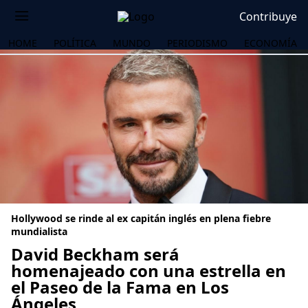
Contribuye
HOME
POLÍTICA
MUNDO
PERIODISMO
ECONOMÍA
Hollywood se rinde al ex capitán inglés en plena fiebre
mundialista
David Beckham será
homenajeado con una estrella en
OS
el Paseo de la Fama en Los
Ángeles