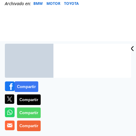
Archivado en:
BMW
MOTOR
TOYOTA
Compartir
Más información
Compartir
Compartir
Compartir