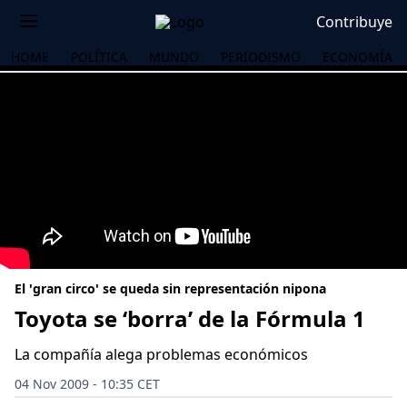
Contribuye
HOME
POLÍTICA
MUNDO
PERIODISMO
ECONOMÍA
El 'gran circo' se queda sin representación nipona
Toyota se ‘borra’ de la Fórmula 1
La compañía alega problemas económicos
OS
04 Nov 2009 - 10:35 CET