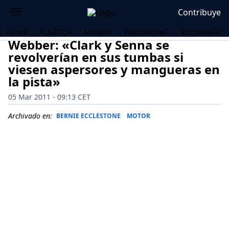
Contribuye
HOME
POLÍTICA
MUNDO
PERIODISMO
ECONOMÍA
Webber: «Clark y Senna se
revolverían en sus tumbas si
viesen aspersores y mangueras en
la pista»
05 Mar 2011 - 09:13 CET
Archivado en:
BERNIE ECCLESTONE
MOTOR
OS