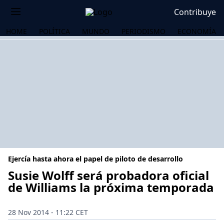
Contribuye
HOME
POLÍTICA
MUNDO
PERIODISMO
ECONOMÍA
Ejercía hasta ahora el papel de piloto de desarrollo
Susie Wolff será probadora oficial
de Williams la próxima temporada
OS
28 Nov 2014 - 11:22 CET