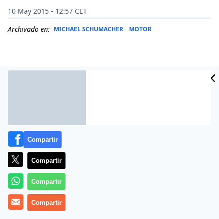
10 May 2015 - 12:57 CET
Archivado en:
MICHAEL SCHUMACHER
MOTOR
Compartir
Compartir
Compartir
El estado de Michael Schumacher sigue siendo una
incógnita.
Compartir
Según recoge
Sportyou
, Sabine Kehm, la mánager del