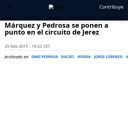
Contribuye
HOME
POLÍTICA
MUNDO
PERIODISMO
ECONOMÍA
Márquez y Pedrosa se ponen a
punto en el circuito de Jerez
25 Nov 2015 - 19:22 CET
Archivado en:
DANI PEDROSA
DUCATI
HONDA
JORGE LORENZO
OS