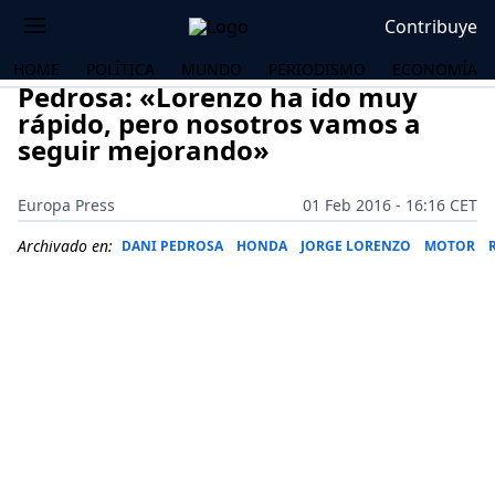
Contribuye
HOME
POLÍTICA
MUNDO
PERIODISMO
ECONOMÍA
Pedrosa: «Lorenzo ha ido muy
rápido, pero nosotros vamos a
seguir mejorando»
Europa Press
01 Feb 2016 - 16:16 CET
Archivado en:
DANI PEDROSA
HONDA
JORGE LORENZO
MOTOR
OS