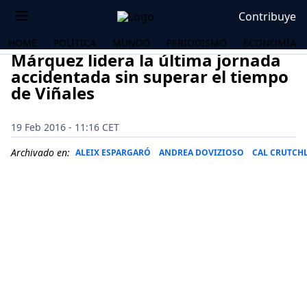
Contribuye
HOME
POLÍTICA
MUNDO
PERIODISMO
ECONOMÍA
Márquez lidera la última jornada
accidentada sin superar el tiempo
de Viñales
19 Feb 2016 - 11:16 CET
Archivado en:
ALEIX ESPARGARÓ
ANDREA DOVIZIOSO
CAL CRUTCH
OS