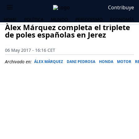
Contribuye
HOME
POLÍTICA
MUNDO
PERIODISMO
ECONOMÍA
Àlex Márquez completa el triplete
de poles españolas en Jerez
06 May 2017 - 16:16 CET
Archivado en:
ÁLEX MÁRQUEZ
DANI PEDROSA
HONDA
MOTOR
R
OS