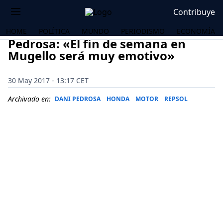
Contribuye
HOME
POLÍTICA
MUNDO
PERIODISMO
ECONOMÍA
Pedrosa: «El fin de semana en
Mugello será muy emotivo»
30 May 2017 - 13:17 CET
Archivado en:
DANI PEDROSA
HONDA
MOTOR
REPSOL
OS