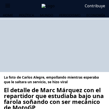
Contribuye
HOME
POLÍTICA
MUNDO
PERIODISMO
ECONOMÍA
La foto de Carlos Alegre, empollando mientras esperaba
que le saltara un servicio, se hizo viral
El detalle de Marc Márquez con el
repartidor que estudiaba bajo una
OS
farola soñando con ser mecánico
de MotoGP