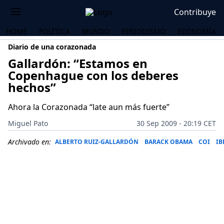
Contribuye
HOME
POLÍTICA
MUNDO
PERIODISMO
ECONOMÍA
Diario de una corazonada
Gallardón: “Estamos en
Copenhague con los deberes
hechos”
Ahora la Corazonada “late aun más fuerte”
Miguel Pato
30 Sep 2009 - 20:19 CET
Archivado en:
ALBERTO RUIZ-GALLARDÓN
BARACK OBAMA
COI
IB
OS