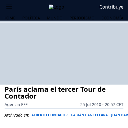
Contribuye
HOME
POLÍTICA
MUNDO
PERIODISMO
ECONOMÍA
París aclama el tercer Tour de
Contador
Agencia EFE
25 Jul 2010 - 20:57 CET
OS
Archivado en:
ALBERTO CONTADOR
FABIÁN CANCELLARA
JOAN BA