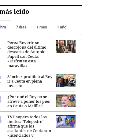
más leído
 hrs
7 días
1 mes
1 año
Pérez-Reverte se
descojona del último
desvarío de Antonio
Papell con Ceuta:
«Disfruten esta
maravilla»
Sánchez prohibió al Rey
ir a Ceuta en plena
invasión
¿Por qué el Rey no se
atreve a poner los pies
en Ceuta o Melilla?
TVE supera todos los
límites: ‘Telepedro’
afirma que los
asaltantes de Ceuta son
«licenciados y