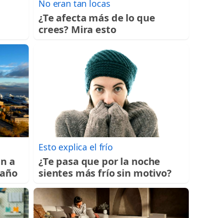
No eran tan locas
¿Te afecta más de lo que
crees? Mira esto
Esto explica el frío
an a
¿Te pasa que por la noche
 año
sientes más frío sin motivo?