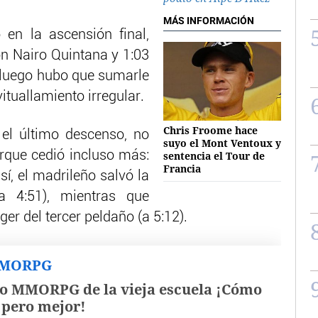
MÁS INFORMACIÓN
o en la ascensión final,
n Nairo Quintana y 1:03
e luego hubo que sumarle
tuallamiento irregular.
Chris Froome hace
 el último descenso, no
suyo el Mont Ventoux y
orque cedió incluso más:
sentencia el Tour de
Francia
í, el madrileño salvó la
a 4:51), mientras que
r del tercer peldaño (a 5:12).
MMORPG
o MMORPG de la vieja escuela ¡Cómo
, pero mejor!