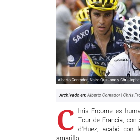
Alberto Contador, Nairo Quintana y Christoph
Archivado en:
Alberto Contador
|
Chris F
C
hris Froome es huma
Tour de Francia, con 
d’Huez, acabó con l
amarillo.