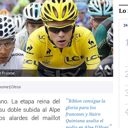
Lo 
24
er Froome.
EFE
roome
|
Otros
Riblon consigue la
no. La etapa reina del
gloria para los
su doble subida al Alpe
franceses y Nairo
os alardes del maillot
Quintana asalta el
podio en Alpe D'Huez