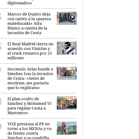
diplomados»
Marcos de Quinto deja
con careto a la «payasa
maleducada» Afra
Blanco a cuenta de la
invasión de Ceuta
El Real Madrid cierra un
acuerdo con Vinicius y
el crack renueva por 25
millones
Inocencio Arias hunde a
Sánchez tras la invasión
de Ceuta: «Antes de
morirme, me gustaría
que lo explicara»
El plan oculto de
Sánchez y Mohamed VI
para regalar Ceuta a
Marruecos
VOX presiona al PP en
torno a los MENAs y va
de frente contra
Sánchez y su cuadrilla