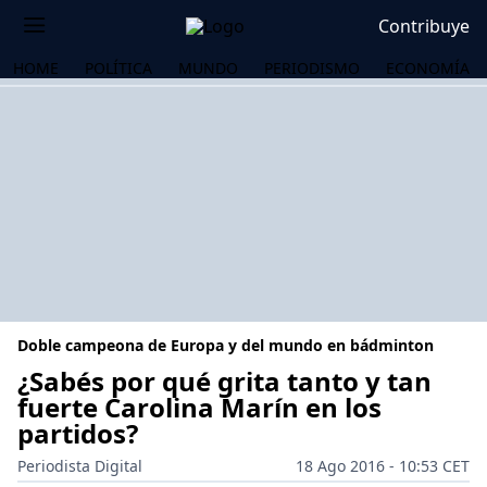
Contribuye
HOME
POLÍTICA
MUNDO
PERIODISMO
ECONOMÍA
Doble campeona de Europa y del mundo en bádminton
¿Sabés por qué grita tanto y tan
fuerte Carolina Marín en los
partidos?
OS
Periodista Digital
18 Ago 2016 - 10:53 CET