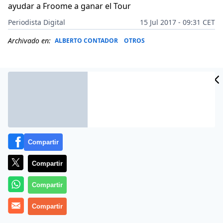
ayudar a Froome a ganar el Tour
Periodista Digital
15 Jul 2017 - 09:31 CET
Archivado en:
ALBERTO CONTADOR
OTROS
Compartir
Compartir
Compartir
Alberto Alberto Contador rompió este 14 de julio de
Compartir
2017 la dinámica de la 13ª etapa a la búsqueda, como
él mismo decía, de dar un vuelco en la carrera, con la