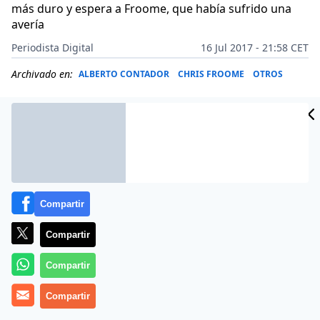
más duro y espera a Froome, que había sufrido una
avería
Periodista Digital
16 Jul 2017 - 21:58 CET
Archivado en:
ALBERTO CONTADOR
CHRIS FROOME
OTROS
Compartir
Compartir
Compartir
Compartir
El Macizo Central no decidió nada, aunque estuvo a
punto de hacerlo. El Ag2r de Romain Bardet dejó