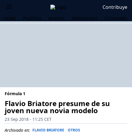
Contribuye
HOME
POLÍTICA
MUNDO
PERIODISMO
ECONOMÍA
Fórmula 1
Flavio Briatore presume de su
joven nueva novia modelo
OS
23 Sep 2018 - 11:25 CET
Archivado en:
FLAVIO BRIATORE
OTROS