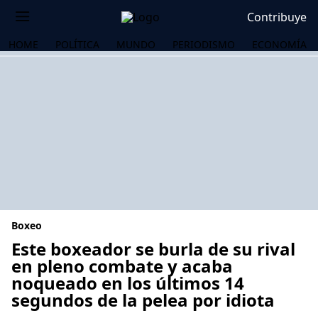
Contribuye
HOME
POLÍTICA
MUNDO
PERIODISMO
ECONOMÍA
Boxeo
Este boxeador se burla de su rival
en pleno combate y acaba
noqueado en los últimos 14
OS
segundos de la pelea por idiota