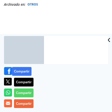
Archivado en:
OTROS
Compartir
Compartir
Más información
Compartir
Compartir