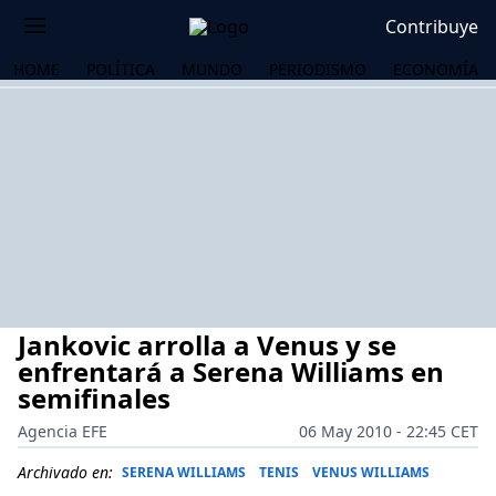
Contribuye
HOME
POLÍTICA
MUNDO
PERIODISMO
ECONOMÍA
Jankovic arrolla a Venus y se
enfrentará a Serena Williams en
semifinales
Agencia EFE
06 May 2010 - 22:45 CET
OS
Archivado en:
SERENA WILLIAMS
TENIS
VENUS WILLIAMS