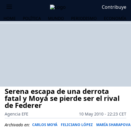
Contribuye
HOME
POLÍTICA
MUNDO
PERIODISMO
ECONOMÍA
Serena escapa de una derrota
fatal y Moyá se pierde ser el rival
de Federer
Agencia EFE
10 May 2010 - 22:23 CET
OS
Archivado en:
CARLOS MOYÁ
FELICIANO LÓPEZ
MARÍA SHARAPOVA