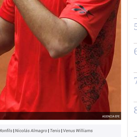
AGENCIA EFE
Monfils
|
Nicolás Almagro
|
Tenis
|
Venus Williams