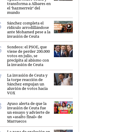
transforma a Albares en
el ‘hazmerreír’ del
mundo
Sánchez completa el
ridículo arrodillándose
ante Mohamed pese a la
invasión de Ceuta
Sondeos: el PSOE, que
viene de perder 200.000
votos en julio, se
precipita al abismo con
la invasión de Ceuta
La invasión de Ceuta y
la torpe reacción de
Sánchez empujan un
aluvión de votos hacia
VOX
Ayuso alerta de que la
invasión de Ceuta fue
un ensayo y advierte de
un «asalto final» de
Marruecos
La zona de exclusión en