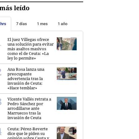
más leído
 hrs
7 días
1 mes
1 año
El juez Villegas ofrece
una solución para evitar
más asaltos masivos
como el de Ceuta: «La
ley lo permite»
Ana Rosa lanza una
preocupante
advertencia tras la
invasión de Ceuta:
«Hace temblar»
Vicente Vallés retrata a
Pedro Sánchez por
arrodillarse ante
Marruecos tras la
invasión de Ceuta
Ceuta: Pérez-Reverte
dice que le piden su
opinión sobre Ceuta y