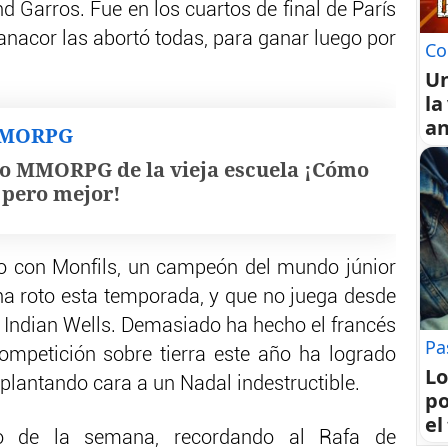
 Garros. Fue en los cuartos de final de París
anacor las abortó todas, para ganar luego por
Co
U
la
an
MMORPG
o MMORPG de la vieja escuela ¡Cómo
, pero mejor!
zo con Monfils, un campeón del mundo júnior
ha roto esta temporada, y que no juega desde
e Indian Wells. Demasiado ha hecho el francés
Pa
ompetición sobre tierra este año ha logrado
Lo
 plantando cara a un Nadal indestructible.
po
el
o de la semana, recordando al Rafa de