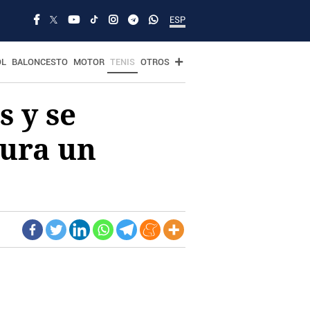
ESP
OL
BALONCESTO
MOTOR
TENIS
OTROS
s y se
gura un