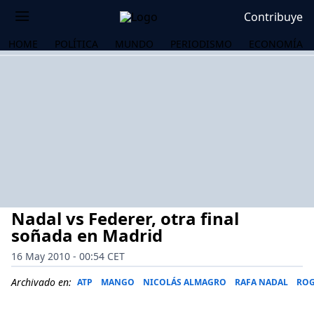
Contribuye
HOME
POLÍTICA
MUNDO
PERIODISMO
ECONOMÍA
Nadal vs Federer, otra final
soñada en Madrid
16 May 2010 - 00:54 CET
OS
Archivado en:
ATP
MANGO
NICOLÁS ALMAGRO
RAFA NADAL
ROG