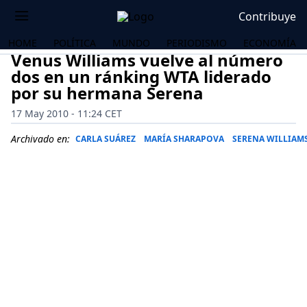
Contribuye
HOME
POLÍTICA
MUNDO
PERIODISMO
ECONOMÍA
Venus Williams vuelve al número
dos en un ránking WTA liderado
por su hermana Serena
17 May 2010 - 11:24 CET
Archivado en:
CARLA SUÁREZ
MARÍA SHARAPOVA
SERENA WILLIAM
OS