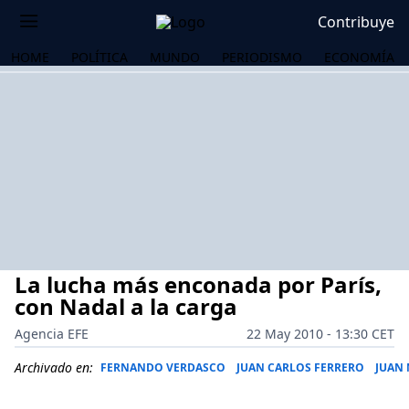
Contribuye
HOME
POLÍTICA
MUNDO
PERIODISMO
ECONOMÍA
La lucha más enconada por París,
con Nadal a la carga
Agencia EFE
22 May 2010 - 13:30 CET
OS
Archivado en:
FERNANDO VERDASCO
JUAN CARLOS FERRERO
JUAN 