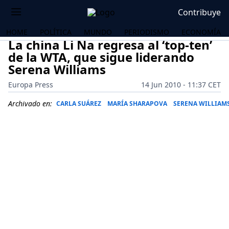
Contribuye
HOME
POLÍTICA
MUNDO
PERIODISMO
ECONOMÍA
La china Li Na regresa al ‘top-ten’
de la WTA, que sigue liderando
Serena Williams
Europa Press
14 Jun 2010 - 11:37 CET
Archivado en:
CARLA SUÁREZ
MARÍA SHARAPOVA
SERENA WILLIAM
OS