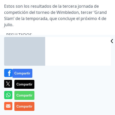
Estos son los resultados de la tercera jornada de
competición del torneo de Wimbledon, tercer ‘Grand
Slam’ de la temporada, que concluye el próximo 4 de
julio.
–RESULTADOS.
HOMBRES.
-Primera ronda.
Thiemo de Bakker (HOL) a Santiago Giraldo (COL) 6-
7(4), 6-4, 6-3, 5-7 y 16-14.
Compartir
-Segunda ronda.
Compartir
Denis Istomin (UZB) a Rainer Schuettler (ALE) 6-3, 7-
Compartir
6(5), 4-6, 4-6, 6-1.
Compartir
Daniel Brands (ALE) a Nikolay Davydenko (RUS/N.7) 1-6,